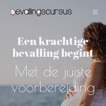
Een krachtige
bevalling begint
Met de juiste
voorbereiding