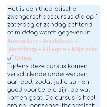
Het is een theoretische
zwangerschapscursus die op 1
zaterdag of zondag ochtend
of middag wordt gegeven in
Amsterdam
Amstelveen
–
–
Hoofddorp
Hillegom
Mijdrecht
–
–
Online
of
.
Tijdens deze cursus komen
verschillende onderwerpen
aan bod, zodat jullie samen
goed voorbereid zijn op wat
komen gaat. De cursus is heel
erg no -nonsense, theoretisch