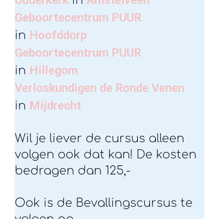
Ouderkerk
Amstelveen
in
Geboortecentrum PUUR
Hoofddorp
in
Geboortecentrum PUUR
Hillegom
in
Verloskundigen de Ronde Venen
Mijdrecht
in
Wil je liever de cursus alleen
volgen ook dat kan! De kosten
bedragen dan 125,-
Ook is de Bevallingscursus te