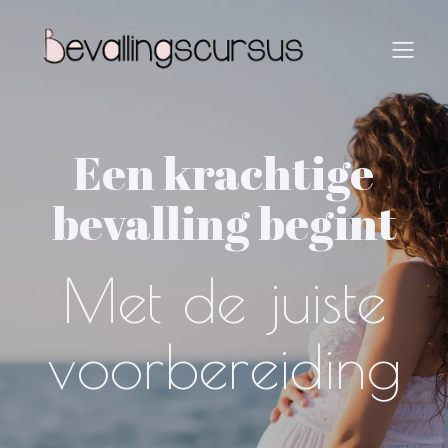
Een krachtige
bevalling begint
Met de juiste
voorbereiding