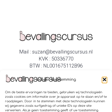
Mail : suzan@bevallingscursus.nl
KVK : 50336770
BTW : NL001675112B96
Beheer toestemming
Om de beste ervaringen te bieden, gebruiken wij technologieën
Verloskundigenpraktijk Amsterdam Zuid
zoals cookies om informatie over je apparaat op te slaan en/of te
Verloskundigen Amstelveen Ouderkerk
raadplegen. Door in te stemmen met deze technologieën kunnen
Geboortecentrum Puur Hoofddorp
wij gegevens zoals surfgedrag of unieke ID's op deze site
Geboortecentrum Puur Hillegom
verwerken. Als je geen toestemming geeft of uw toestemming