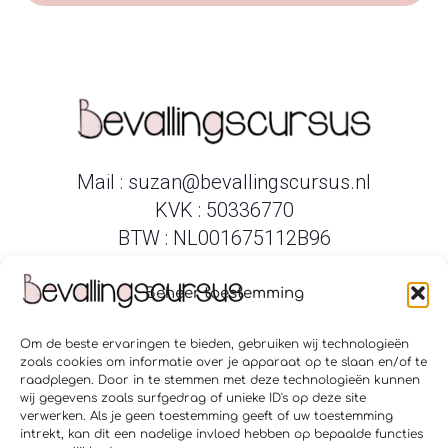
Mail : suzan@bevallingscursus.nl
KVK : 50336770
BTW : NL001675112B96
Beheer toestemming
Om de beste ervaringen te bieden, gebruiken wij technologieën
Verloskundigenpraktijk Amsterdam Zuid
zoals cookies om informatie over je apparaat op te slaan en/of te
Verloskundigen Amstelveen Ouderkerk
raadplegen. Door in te stemmen met deze technologieën kunnen
Geboortecentrum Puur Hoofddorp
wij gegevens zoals surfgedrag of unieke ID's op deze site
Geboortecentrum Puur Hillegom
verwerken. Als je geen toestemming geeft of uw toestemming
intrekt, kan dit een nadelige invloed hebben op bepaalde functies
Verloskundigenpraktijk De Ronde Venen