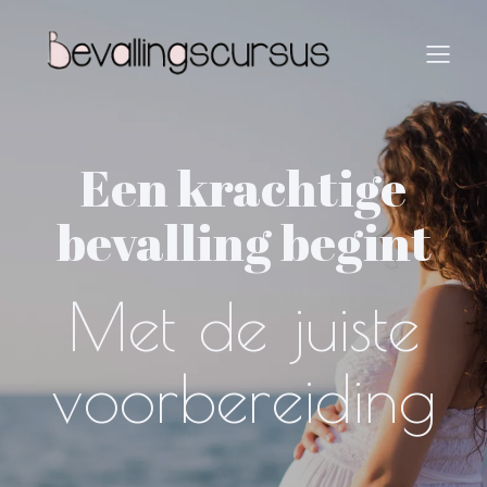
Een krachtige
bevalling begint
Met de juiste
voorbereiding