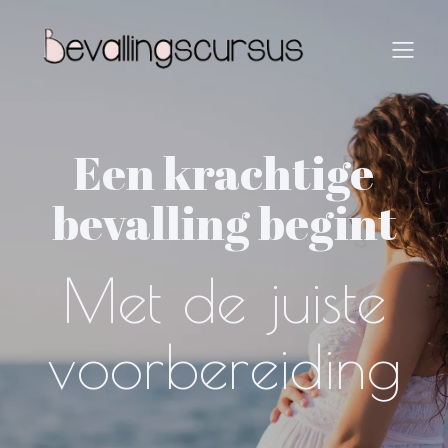
Een krachtige
bevalling begint
Met de juiste
voorbereiding