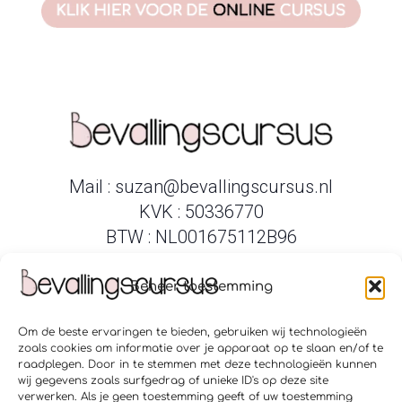
Mail : suzan@bevallingscursus.nl
KVK : 50336770
BTW : NL001675112B96
Beheer toestemming
Om de beste ervaringen te bieden, gebruiken wij technologieën
Verloskundigenpraktijk Amsterdam Zuid
zoals cookies om informatie over je apparaat op te slaan en/of te
Verloskundigen Amstelveen Ouderkerk
raadplegen. Door in te stemmen met deze technologieën kunnen
Geboortecentrum Puur Hoofddorp
wij gegevens zoals surfgedrag of unieke ID's op deze site
Geboortecentrum Puur Hillegom
verwerken. Als je geen toestemming geeft of uw toestemming