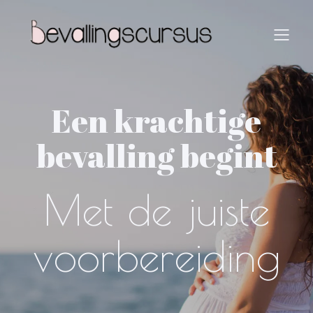
Een krachtige
bevalling begint
Met de juiste
voorbereiding