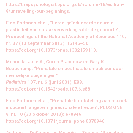
https://thepsychologist.bps.org.uk/volume-18/edition-
8/unravelling-our-beginnings.
Eino Partanen et al., “Leren-geïnduceerde neurale
plasticiteit van spraakverwerking vóór de geboorte”,
Proceedings of the National Academy of Sciences 110,
nr. 37 (10 september 2013): 15145–50,
https://doi.org/10.1073/pnas.1302159110.
Mennella, Julie A., Coren P. Jagnow en Gary K.
Beauchamp. “Prenatale en postnatale smaakleer door
menselijke zuigelingen.”
Pediatrics
107, nr. 6 (juni 2001): E88.
https://doi.org/10.1542/peds.107.6.e88.
Eino Partanen et al., “Prenatale blootstelling aan muziek
induceert langetermijnneuronale effecten”, PLOS ONE
8, nr. 10 (30 oktober 2013): e78946,
https://doi.org/10.1371/journal.pone.0078946.
Anthony J. DeCasper en Melanie J. Spence, “Prenatale