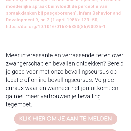
moederlijke spraak beïnvloedt de perceptie van
spraakklanken bij pasgeborenen”, Infant Behavior and
Development 9, nr. 2 (1 april 1986): 133–50,
https://doi.org/10.1016/0163-6383(86)90025-1.
Meer interessante en verrassende feiten over
zwangerschap en bevallen ontdekken? Bereid
je goed voor met onze bevallingscursus op
locatie of online bevallingscursus. Volg de
cursus waar en wanneer het jou uitkomt en
ga met meer vertrouwen je bevalling
tegemoet.