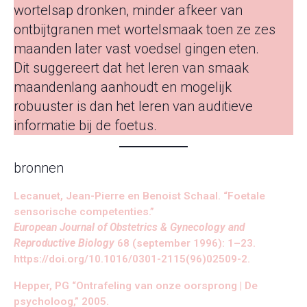
wortelsap dronken, minder afkeer van
ontbijtgranen met wortelsmaak toen ze zes
maanden later vast voedsel gingen eten.
Dit suggereert dat het leren van smaak
maandenlang aanhoudt en mogelijk
robuuster is dan het leren van auditieve
informatie bij de foetus.
bronnen
Lecanuet, Jean-Pierre en Benoist Schaal. “Foetale
sensorische competenties.”
European Journal of Obstetrics & Gynecology and
Reproductive Biology
68 (september 1996): 1–23.
https://doi.org/10.1016/0301-2115(96)02509-2.
Hepper, PG “Ontrafeling van onze oorsprong | De
psycholoog,” 2005.