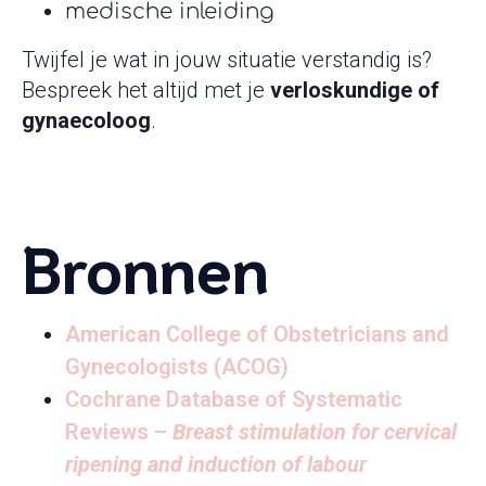
medische inleiding
Twijfel je wat in jouw situatie verstandig is?
Bespreek het altijd met je
verloskundige of
gynaecoloog
.
Bronnen
American College of Obstetricians and
Gynecologists (ACOG)
Cochrane Database of Systematic
Reviews –
Breast stimulation for cervical
ripening and induction of labour