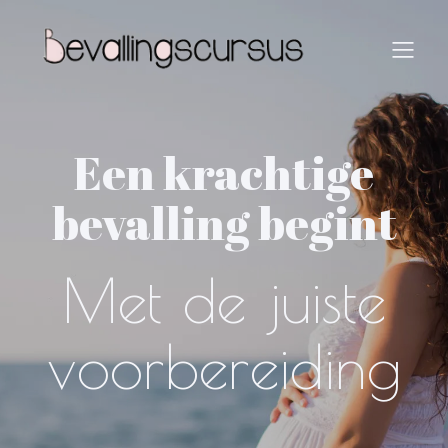
Een krachtige
bevalling begint
Met de juiste
voorbereiding