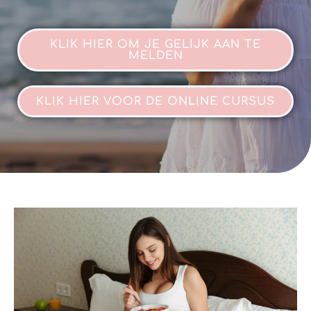
KLIK HIER OM JE GELIJK AAN TE
MELDEN
KLIK HIER VOOR DE
ONLINE
CURSUS